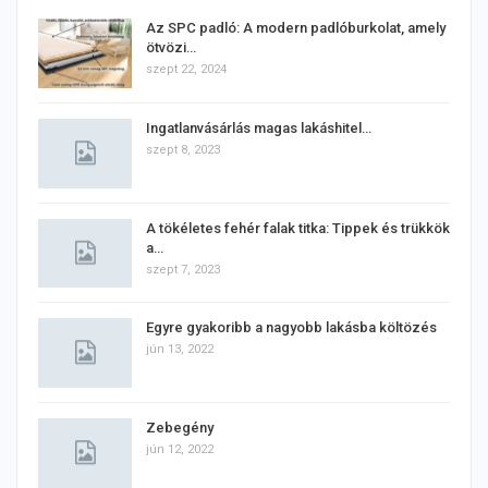
Az SPC padló: A modern padlóburkolat, amely
ötvözi…
szept 22, 2024
Ingatlanvásárlás magas lakáshitel…
szept 8, 2023
A tökéletes fehér falak titka: Tippek és trükkök
a…
szept 7, 2023
Egyre gyakoribb a nagyobb lakásba költözés
jún 13, 2022
Zebegény
jún 12, 2022