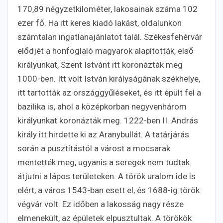
170,89 négyzetkilométer, lakosainak száma 102
ezer fő. Ha itt keres kiadó lakást, oldalunkon
számtalan ingatlanajánlatot talál. Székesfehérvár
elődjét a honfoglaló magyarok alapították, első
királyunkat, Szent Istvánt itt koronázták meg
1000-ben. Itt volt István királyságának székhelye,
itt tartották az országgyűléseket, és itt épült fel a
bazilika is, ahol a középkorban negyvenhárom
királyunkat koronázták meg. 1222-ben II. András
király itt hirdette ki az Aranybullát. A tatárjárás
során a pusztítástól a várost a mocsarak
mentették meg, ugyanis a seregek nem tudtak
átjutni a lápos területeken. A török uralom ide is
elért, a város 1543-ban esett el, és 1688-ig török
végvár volt. Ez időben a lakosság nagy része
elmenekült, az épületek elpusztultak. A törökök