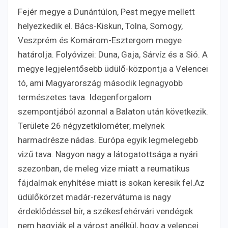
Fejér megye a Dunántúlon, Pest megye mellett
helyezkedik el. Bács-Kiskun, Tolna, Somogy,
Veszprém és Komárom-Esztergom megye
határolja. Folyóvizei: Duna, Gaja, Sárvíz és a Sió. A
megye legjelentősebb üdülő-központja a Velencei
tó, ami Magyarország második legnagyobb
természetes tava. Idegenforgalom
szempontjából azonnal a Balaton után következik.
Területe 26 négyzetkilométer, melynek
harmadrésze nádas. Európa egyik legmelegebb
vizű tava. Nagyon nagy a látogatottsága a nyári
szezonban, de meleg vize miatt a reumatikus
fájdalmak enyhítése miatt is sokan keresik fel.Az
üdülőkörzet madár-rezervátuma is nagy
érdeklődéssel bír, a székesfehérvári vendégek
nem hagyják el a várost anélkül, hogy a velencei