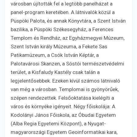
városban újították fel a legtöbb panelházat a
panel-program keretében. A látnivalók közül a
Püspöki Palota, és annak Könyvtára, a Szent István
bazilika, a Püspöki Székesegyház, a Ferences
Templom és Rendház, az Egyházmegyei Múzeum,
Szent István király Múzeuma, a Fekete Sas
Patikamúzeum, a Csók István Képtár, a
Palotavárosi Skanzen, a Sóstói természetvédelmi
terület, a Kisfaludy Kastély csak talán a
legjelentősebbek. Ezeken kívül számos látnivaló
van még a városban. Templomai is gyönyörűek,
szépen rendezettek. Felsőoktatása kielégíti a
város és környéke igényeit. Négy főiskolája: A
Kodolányi János Főiskola, az Óbudai Egyetem
(Alba Regia Egyetemi Központ), a Nyugat-
magyarországi Egyetem Geoinformatikai kara,