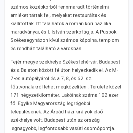
számos középkorból fennmaradt történelmi
emléket tártak fel, melyeket restauráltak és
kiállítottak. Itt találhatók a román kori bazilika
maradványai, és I. István szarkofágja. A Püspöki
Székesegyházon kívül számos kápolna, templom
és rendház található a városban.
Fejér megye székhelye Székesfehérvár. Budapest
és a Balaton között félúton helyezkedik el. Az M-
7-es autópályáról és a 7, 8, és 62. sz.
főútvonalakról lehet megközelíteni. Területe közel
171 négyzetkilométer. Lakóinak száma 102 ezer
fő. Egyike Magyarország legrégebbi
településének. Az Árpád házi királyok első
székhelye volt. Budapest után az ország
legnagyobb, legfontosabb vasúti csomópontja.