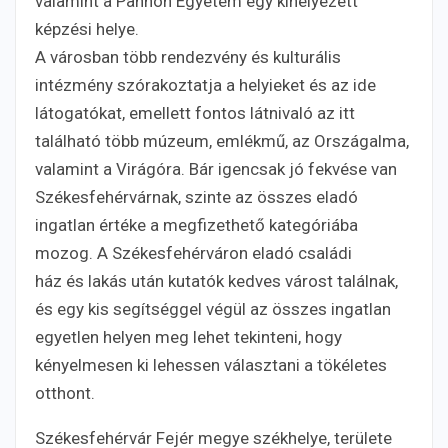
valamint a Pannon Egyetem egy kihelyezett
képzési helye.
A városban több rendezvény és kulturális
intézmény szórakoztatja a helyieket és az ide
látogatókat, emellett fontos látnivaló az itt
található több múzeum, emlékmű, az Országalma,
valamint a Virágóra. Bár igencsak jó fekvése van
Székesfehérvárnak, szinte az összes eladó
ingatlan értéke a megfizethető kategóriába
mozog. A Székesfehérváron eladó családi
ház és lakás után kutatók kedves várost találnak,
és egy kis segítséggel végül az összes ingatlan
egyetlen helyen meg lehet tekinteni, hogy
kényelmesen ki lehessen választani a tökéletes
otthont.
Székesfehérvár Fejér megye székhelye, területe