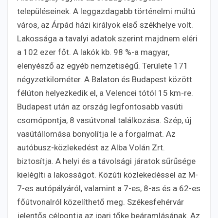
településeinek. A leggazdagabb történelmi múltú
város, az Árpád házi királyok első székhelye volt.
Lakossága a tavalyi adatok szerint majdnem eléri
a 102 ezer főt. A lakók kb. 98 %-a magyar,
elenyésző az egyéb nemzetiségű. Területe 171
négyzetkilométer. A Balaton és Budapest között
félúton helyezkedik el, a Velencei tótól 15 km-re.
Budapest után az ország legfontosabb vasúti
csomópontja, 8 vasútvonal találkozása. Szép, új
vasútállomása bonyolítja le a forgalmat. Az
autóbusz-közlekedést az Alba Volán Zrt.
biztosítja. A helyi és a távolsági járatok sűrűsége
kielégíti a lakosságot. Közúti közlekedéssel az M-
7-es autópályáról, valamint a 7-es, 8-as és a 62-es
főútvonalról közelíthető meg. Székesfehérvár
jelentős célpontja az ipari tőke beáramlásának. Az