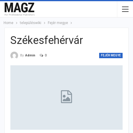
Home
településwiki
Fejér megye
Székesfehérvár
0
By
Admin
FEJÉR MEGYE