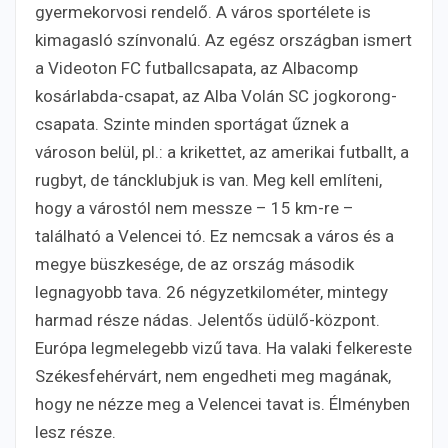
gyermekorvosi rendelő. A város sportélete is
kimagasló színvonalú. Az egész országban ismert
a Videoton FC futballcsapata, az Albacomp
kosárlabda-csapat, az Alba Volán SC jogkorong-
csapata. Szinte minden sportágat űznek a
városon belül, pl.: a krikettet, az amerikai futballt, a
rugbyt, de táncklubjuk is van. Meg kell említeni,
hogy a várostól nem messze – 15 km-re –
található a Velencei tó. Ez nemcsak a város és a
megye büszkesége, de az ország második
legnagyobb tava. 26 négyzetkilométer, mintegy
harmad része nádas. Jelentős üdülő-központ.
Európa legmelegebb vizű tava. Ha valaki felkereste
Székesfehérvárt, nem engedheti meg magának,
hogy ne nézze meg a Velencei tavat is. Élményben
lesz része.