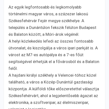
Az egyik legfontosabb és legkomolyabb
történelmi magyar város, a százezer lakosú
Székesfehérvár Fejér megye székhelye. A
település a Dunántúlon fekszik félúton Budapest
és Balaton között, a Móri-árok végénél.
A helyi közlekedés lefedi az összes fontosabb
útvonalat, és kiszolgálja a város ipari parkját is. A
várost az M7-es autópálya és a 7-es főút
segítségével érhetjük el a fővárosból és a Balaton
felől.
A hajdani királyi székhely a Velencei-tóhoz közel
található, a város a Közép-Dunántúl gazdasági
központja. A külföldi tőke előszeretettel választja
Székesfehérvárt, ahol a legjelentősebb ágazat az
elektronika, a szoftveripar, az élelmiszeripar,