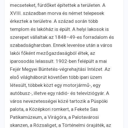
mecseteket, fürdőket építettek a területen. A
XVIII. században morva és német telepesek
érkeztek a területre. A század során több
templom és lakóház is épült. A helyi lakosok is
szerepet vállaltak az 1848–49-es forradalom és
szabadságharcban. Ennek leverése után a város
lakói főként mezőgazdaságból éltek, az
iparosodás lelassult. 1902-ben felépült a mai
Fejér Megyei Büntetés-végrehajtási Intézet. Az
első világháborút követően több ipari üzem
létesült, többek közt egy motorjármű-, egy
autóbusz-, illetve egy rádió- és televíziógyár. A
város nevezetességei közé tartozik a Püspöki
palota, a Középkori romkert, a Fekete Sas
Patikamúzeum, a Virágóra, a Palotavárosi
skanzen, a Rózsaliget, a Történelmi órajáték, az