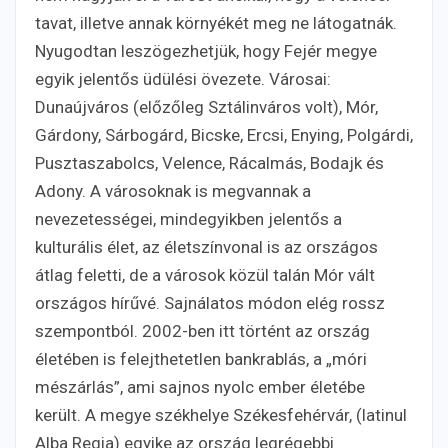
tavat, illetve annak környékét meg ne látogatnák.
Nyugodtan leszögezhetjük, hogy Fejér megye
egyik jelentős üdülési övezete. Városai:
Dunaújváros (előzőleg Sztálinváros volt), Mór,
Gárdony, Sárbogárd, Bicske, Ercsi, Enying, Polgárdi,
Pusztaszabolcs, Velence, Rácalmás, Bodajk és
Adony. A városoknak is megvannak a
nevezetességei, mindegyikben jelentős a
kulturális élet, az életszínvonal is az országos
átlag feletti, de a városok közül talán Mór vált
országos hírűvé. Sajnálatos módon elég rossz
szempontból. 2002-ben itt történt az ország
életében is felejthetetlen bankrablás, a „móri
mészárlás”, ami sajnos nyolc ember életébe
került. A megye székhelye Székesfehérvár, (latinul
Alba Regia) egyike az ország legrégebbi