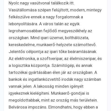
Nyolc nagy vasútvonal találkozik itt.
Vasútállomása szépen felújított, modern, mintegy
felkészülve ennek a nagy forgalomnak a
lebonyolítására. A város talán az egyik
legrohamosabban fejlődő megyeszékhely az
országban. Mind ipari üzemei, bolthálózata,
kereskedelme, munkaerő-helyzete számottevő.
Jelentős célpontja az ipari tőke beáramlásának.
Az elektronika, a szoftveripar, az élelmiszeripar, és
a logisztika központja. Számítógép, és annak
tartozékai gyártásában élen jár az országban. A
bankok és ingatlanközvetítő irodák nagy számban
vannak jelen. A lakosság minden igényét
igyekeznek kielégíteni. Munkaerő-gondjai is
megoldottabbak, mint az ország más területein.
Belvárosa impozáns. Elmondhatni, hogy ebben a