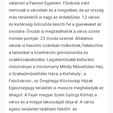
valamint a Pannon Egyetem. Főiskolái iránt
nemcsak a városban és a megyében, de az ország
más területéről is nagy az érdeklődés. 12 városi
és kistérségi bölcsőde készíti fel a gyerekeket az
óvodára. Óvodái is megtalálhatók a város szinte
minden pontján. 23 óvoda üzemel. Általános
iskolái is hasonló számban működnek, felkészítve
a tanulókat a tizenhárom gimnáziumba és
szakközépiskolába. Legjelentősebb kulturális
intézményei a Vörösmarty Mihály Művelődési Ház,
a Szabadművelődés Háza, a Kisfaludy-, a
Felsővárosi-, az Öreghegyi Közösségi Házak.
Egészségügy területén is messze meghaladják az
átlagot. A Fejér megyei Szent György Kórház a
város és a megye lakosságát látja el. A város
egész területén található felnőtt- és