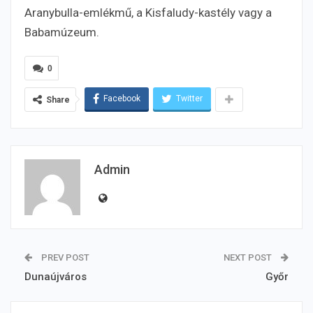
Aranybulla-emlékmű, a Kisfaludy-kastély vagy a
Babamúzeum.
0
Facebook
Twitter
Share
Admin
PREV POST
NEXT POST
Dunaújváros
Győr