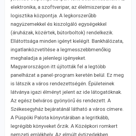
elektronika, a szoftveripar, az élelmiszeripar és a
logisztika központja. A legkorszerűbb
nagyüzemekkel és kiszolgáló egységekkel
(áruházak, közértek, bútorboltok) rendelkezik.
Ellátottsága minden igényt kielégít. Bankhálózata,
ingatlanközvetítése a legmesszebbmenőkig
meghaladja a jelenlegi igényeket.
Magyarországon itt újították fel a legtöbb
panelházat a panel-program keretén belül. Ez meg
is látszik a város rendezettségén. Épületeinek
látványa igazi élményt jelent az ide látogatóknak.
Az egész belváros gyönyörű és rendezett. A
Székesegyház bejáratánál látható a város címere.
A Püspöki Palota könyvtárában a legritkább,
legrégibb könyveket őrzik. A Középkori romkert
nemzeti emlékhely. Az elmúlt évtizedekben