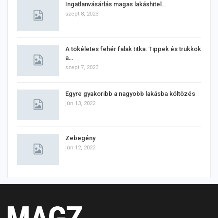
Ingatlanvásárlás magas lakáshitel…
szept 8, 2023
A tökéletes fehér falak titka: Tippek és trükkök
a…
szept 7, 2023
Egyre gyakoribb a nagyobb lakásba költözés
jún 13, 2022
Zebegény
jún 12, 2022