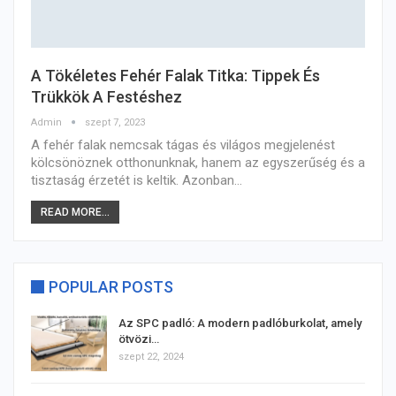
A Tökéletes Fehér Falak Titka: Tippek És
Trükkök A Festéshez
Admin
szept 7, 2023
A fehér falak nemcsak tágas és világos megjelenést
kölcsönöznek otthonunknak, hanem az egyszerűség és a
tisztaság érzetét is keltik. Azonban…
READ MORE...
POPULAR POSTS
Az SPC padló: A modern padlóburkolat, amely
ötvözi…
szept 22, 2024