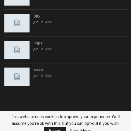
Üllő
jún 12, 2022
Pápa
jún 12, 2022
Makó
jún 12, 2022
This website uses cookies to improve your experience. We'll
© 2026 - ingatlanegy.hu. All Rights Reserved.
assume you're ok with this, but you can opt-out if you wish.
Website Design:
BetterStudio
Accept
Read More